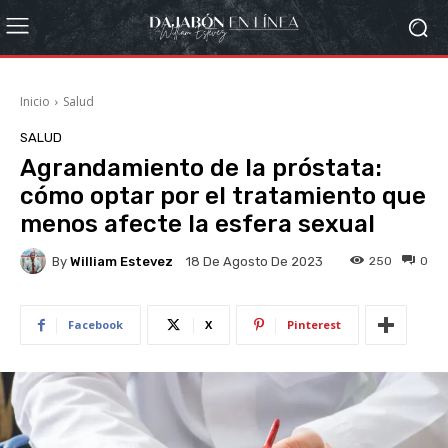
Inicio
Salud
SALUD
Agrandamiento de la próstata:
cómo optar por el tratamiento que
menos afecte la esfera sexual
By
William Estevez
250
0
18 De Agosto De 2023
Facebook
X
Pinterest