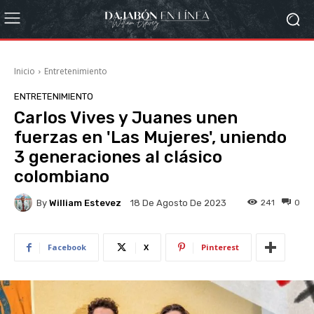
Inicio
Entretenimiento
ENTRETENIMIENTO
Carlos Vives y Juanes unen
fuerzas en 'Las Mujeres', uniendo
3 generaciones al clásico
colombiano
By
William Estevez
241
0
18 De Agosto De 2023
Facebook
X
Pinterest