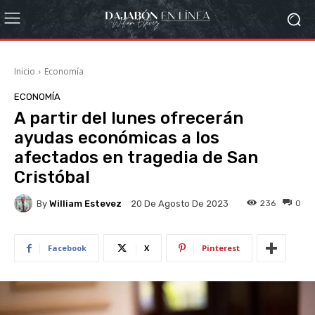
Inicio
Economía
ECONOMÍA
A partir del lunes ofrecerán
ayudas económicas a los
afectados en tragedia de San
Cristóbal
By
William Estevez
236
0
20 De Agosto De 2023
Facebook
X
Pinterest