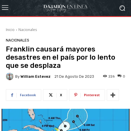
Inicio
Nacionales
NACIONALES
Franklin causará mayores
desastres en el país por lo lento
que se desplaza
By
William Estevez
226
0
21 De Agosto De 2023
Facebook
X
Pinterest