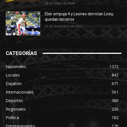
18 de mayo de 2024
Elier empuja 4 y Leones derrotan Licey,
quedan terceros
23 de diciembre de 2023
CATEGORÍAS
Nacionales
1372
Locales
847
Dajabón
671
Internacionales
561
Deportes
380
Regionales
230
Política
182
Entretenimiento
170