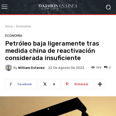
Inicio
Economía
ECONOMÍA
Petróleo baja ligeramente tras
medida china de reactivación
considerada insuficiente
By
William Estevez
199
0
22 De Agosto De 2023
Facebook
X
Pinterest