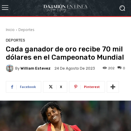
Inicio
Deportes
DEPORTES
Cada ganador de oro recibe 70 mil
dólares en el Campeonato Mundial
By
William Estevez
202
0
24 De Agosto De 2023
Facebook
X
Pinterest