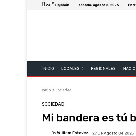
C
24
Dajabón
sábado, agosto 8, 2026
Entr
INICIO
LOCALES
REGIONALES
NACIO
Inicio
Sociedad
SOCIEDAD
Mi bandera es tú 
By
William Estevez
27 De Agosto De 2023