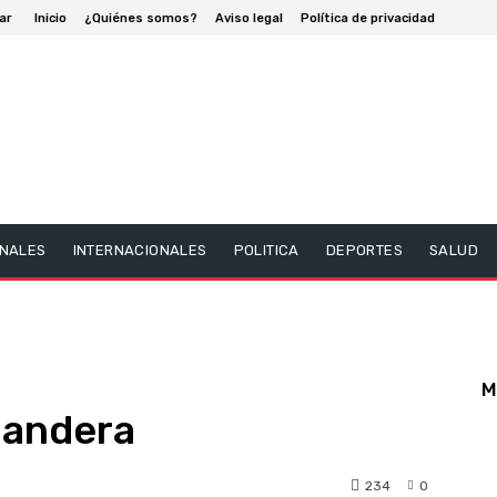
ar
Inicio
¿Quiénes somos?
Aviso legal
Política de privacidad
NALES
INTERNACIONALES
POLITICA
DEPORTES
SALUD
M
bandera
234
0