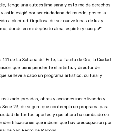
nadie, tengo una autoestima sana y esto me da derechos
 y así lo exigió por ser ciudadana del mundo, poseo la
vido a plenitud. Orgullosa de ser nueve lunas de luz y
remo, donde en mi depósito alma, espíritu y cuerpo!"
o 141 de La Sultana del Este, La Tacita de Oro, la Ciudad
asión que tiene pendiente el artista, y director de
e se lleve a cabo un programa artístico, cultural y
 realizado jornadas, obras y acciones incentivando y
los Serie 23, de seguro que contempla un programa para
 ciudad de tantos aportes y que ahora ha cambiado su
 e identificaciones que indican que hay preocupación por
tural de San Pedro de Macorís.