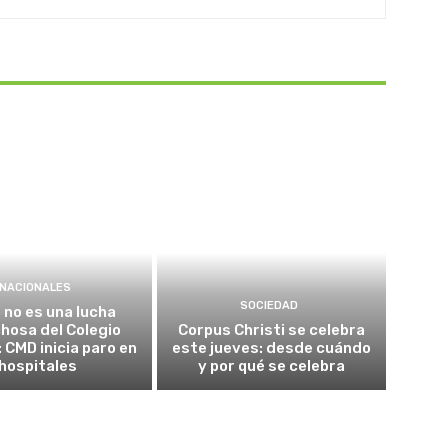
NACIONALES
SOCIEDAD
 no es una lucha
chosa del Colegio
Corpus Christi se celebra
 CMD inicia paro en
este jueves: desde cuándo
hospitales
y por qué se celebra