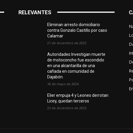
RELEVANTES
C
Eliminan arresto domiciliario
N
contra Gonzalo Castillo por caso
L
Calamar
21 de diciembre de 2023
D
In
Autoridades Investigan muerte
de motoconcho fue escondido
D
en una alcantarilla de una
R
cañada en comunidad de
Dajabón.
Po
18 de mayo de 2024
En
Elier empuja 4 y Leones derrotan
Licey, quedan terceros
23 de diciembre de 2023