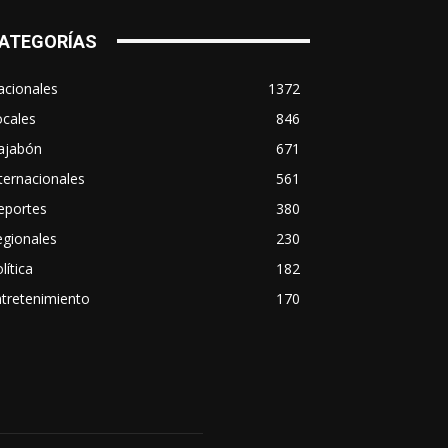
ATEGORÍAS
acionales
1372
ocales
846
ajabón
671
ternacionales
561
eportes
380
egionales
230
lítica
182
tretenimiento
170