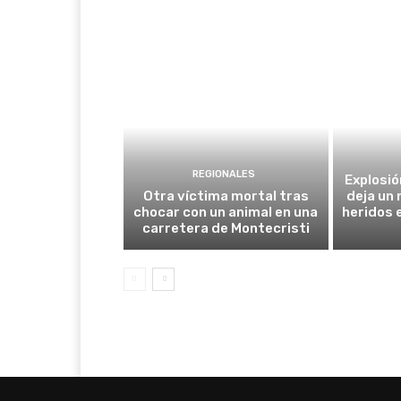
REGIONALES
Explosió
Otra víctima mortal tras
deja un
chocar con un animal en una
heridos 
carretera de Montecristi