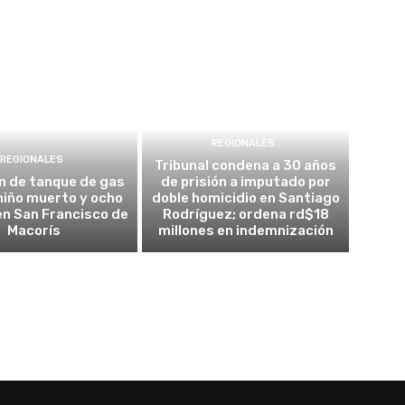
REGIONALES
REGIONALES
Tribunal condena a 30 años
n de tanque de gas
de prisión a imputado por
 niño muerto y ocho
doble homicidio en Santiago
en San Francisco de
Rodríguez; ordena rd$18
Macorís
millones en indemnización