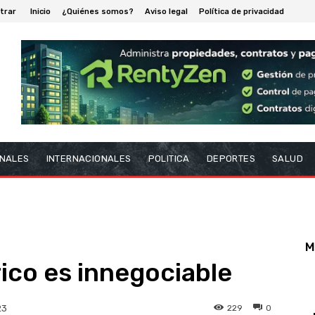
trar
Inicio
¿Quiénes somos?
Aviso legal
Política de privacidad
NALES
INTERNACIONALES
POLITICA
DEPORTES
SALUD
M
rico es innegociable
229
0
23