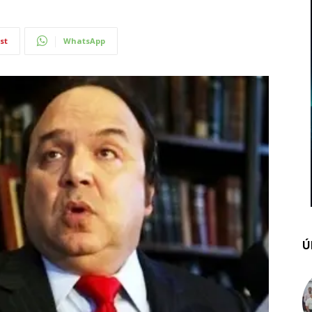
st
WhatsApp
Ú