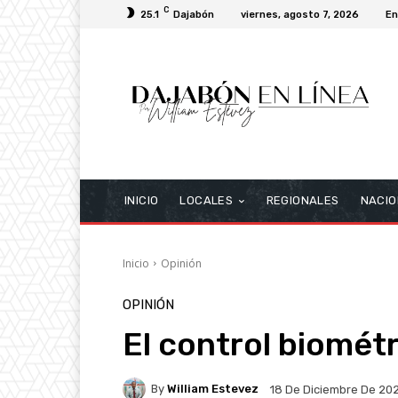
C
25.1
Dajabón
viernes, agosto 7, 2026
En
INICIO
LOCALES
REGIONALES
NACIO
Inicio
Opinión
OPINIÓN
El control biomét
By
William Estevez
18 De Diciembre De 20