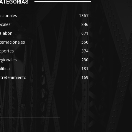
ATEGORÍAS
acionales
1367
ocales
846
ajabón
671
ternacionales
560
eportes
374
egionales
230
lítica
181
tretenimiento
169