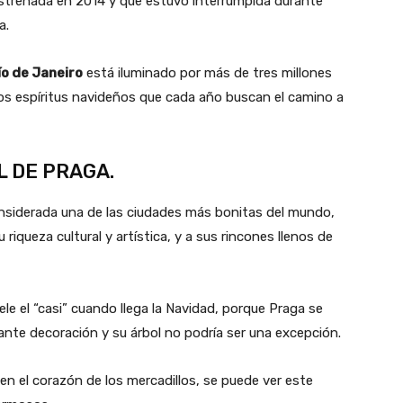
estrenada en 2014 y que estuvo interrumpida durante
a.
ío de Janeiro
está iluminado por más de tres millones
 los espíritus navideños que cada año buscan el camino a
L DE PRAGA.
onsiderada una de las ciudades más bonitas del mundo,
queza cultural y artística, y a sus rincones llenos de
ele el “casi” cuando llega la Navidad, porque Praga se
ante decoración y su árbol no podría ser una excepción.
en el corazón de los mercadillos, se puede ver este