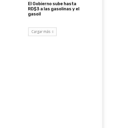
El Gobierno sube hasta
RD$3 a las gasolinas y el
gasoil
Cargar más