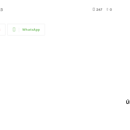
267
0
23
t
WhatsApp
Ú