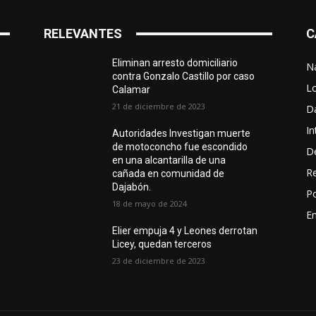
RELEVANTES
C
Eliminan arresto domiciliario
N
contra Gonzalo Castillo por caso
L
Calamar
21 de diciembre de 2023
D
In
Autoridades Investigan muerte
de motoconcho fue escondido
D
en una alcantarilla de una
R
cañada en comunidad de
Dajabón.
Po
18 de mayo de 2024
En
Elier empuja 4 y Leones derrotan
Licey, quedan terceros
23 de diciembre de 2023