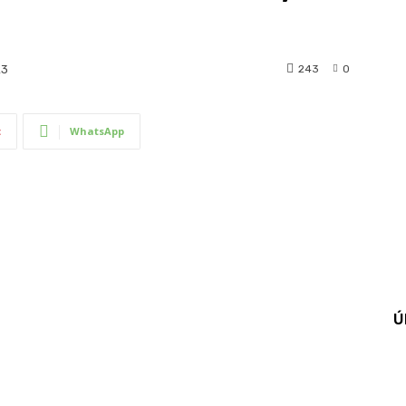
243
0
23
t
WhatsApp
Ú