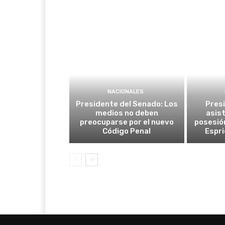
NACIONALES
Presidente del Senado: Los
Pres
medios no deben
asist
preocuparse por el nuevo
posesió
Código Penal
Espri