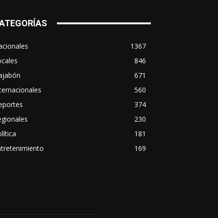
ATEGORÍAS
acionales
1367
ocales
846
ajabón
671
ternacionales
560
eportes
374
egionales
230
lítica
181
tretenimiento
169