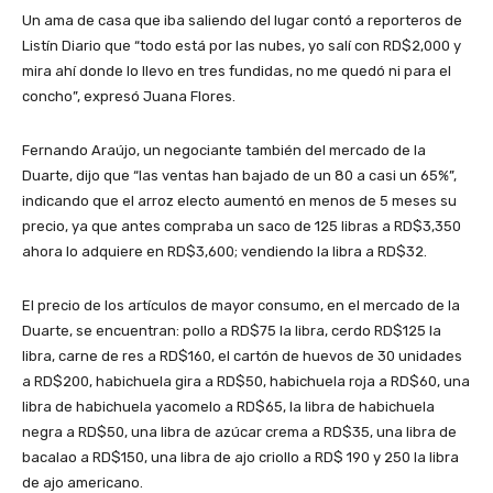
Un ama de casa que iba saliendo del lugar contó a reporteros de
Listín Diario que “todo está por las nubes, yo salí con RD$2,000 y
mira ahí donde lo llevo en tres fundidas, no me quedó ni para el
concho”, expresó Juana Flores.
Fernando Araújo, un negociante también del mercado de la
Duarte, dijo que “las ventas han bajado de un 80 a casi un 65%”,
indicando que el arroz electo aumentó en menos de 5 meses su
precio, ya que antes compraba un saco de 125 libras a RD$3,350
ahora lo adquiere en RD$3,600; vendiendo la libra a RD$32.
El precio de los artículos de mayor consumo, en el mercado de la
Duarte, se encuentran: pollo a RD$75 la libra, cerdo RD$125 la
libra, carne de res a RD$160, el cartón de huevos de 30 unidades
a RD$200, habichuela gira a RD$50, habichuela roja a RD$60, una
libra de habichuela yacomelo a RD$65, la libra de habichuela
negra a RD$50, una libra de azúcar crema a RD$35, una libra de
bacalao a RD$150, una libra de ajo criollo a RD$ 190 y 250 la libra
de ajo americano.