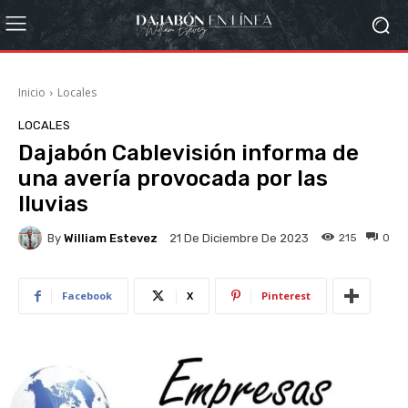
Inicio
Locales
LOCALES
Dajabón Cablevisión informa de
una avería provocada por las
lluvias
By
William Estevez
215
0
21 De Diciembre De 2023
Facebook
X
Pinterest