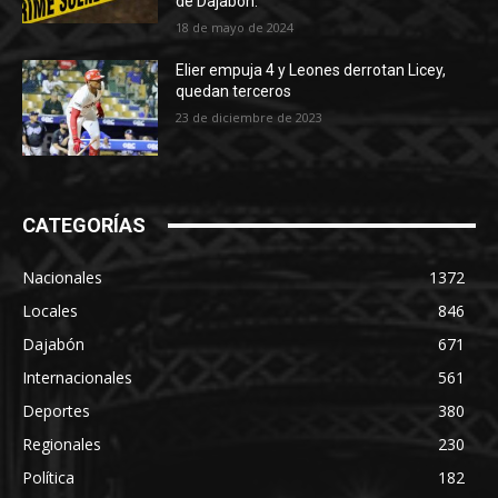
de Dajabón.
18 de mayo de 2024
Elier empuja 4 y Leones derrotan Licey,
quedan terceros
23 de diciembre de 2023
CATEGORÍAS
Nacionales
1372
Locales
846
Dajabón
671
Internacionales
561
Deportes
380
Regionales
230
Política
182