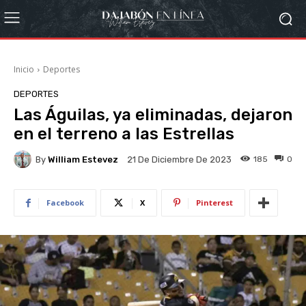
Inicio
Deportes
DEPORTES
Las Águilas, ya eliminadas, dejaron
en el terreno a las Estrellas
By
William Estevez
185
0
21 De Diciembre De 2023
Facebook
X
Pinterest