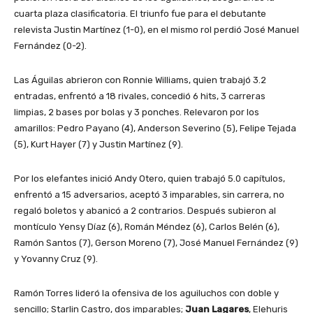
cuarta plaza clasificatoria. El triunfo fue para el debutante
relevista Justin Martínez (1-0), en el mismo rol perdió José Manuel
Fernández (0-2).
Las Águilas abrieron con Ronnie Williams, quien trabajó 3.2
entradas, enfrentó a 18 rivales, concedió 6 hits, 3 carreras
limpias, 2 bases por bolas y 3 ponches. Relevaron por los
amarillos: Pedro Payano (4), Anderson Severino (5), Felipe Tejada
(5), Kurt Hayer (7) y Justin Martínez (9).
Por los elefantes inició Andy Otero, quien trabajó 5.0 capítulos,
enfrentó a 15 adversarios, aceptó 3 imparables, sin carrera, no
regaló boletos y abanicó a 2 contrarios. Después subieron al
montículo Yensy Díaz (6), Román Méndez (6), Carlos Belén (6),
Ramón Santos (7), Gerson Moreno (7), José Manuel Fernández (9)
y Yovanny Cruz (9).
Ramón Torres lideró la ofensiva de los aguiluchos con doble y
sencillo; Starlin Castro, dos imparables;
Juan Lagares
, Elehuris