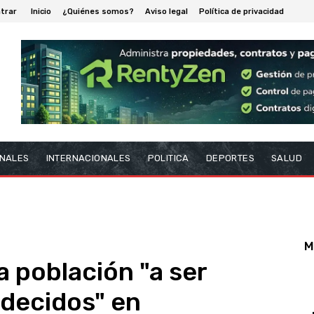
trar
Inicio
¿Quiénes somos?
Aviso legal
Política de privacidad
NALES
INTERNACIONALES
POLITICA
DEPORTES
SALUD
M
la población "a ser
adecidos" en