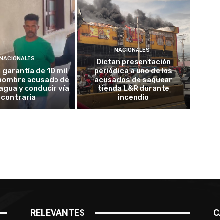
NACIONALES
NACIONALES
Dictan presentación
garantía de 10 mil
periódica a uno de los
 hombre acusado de
acusados de saquear
agua y conducir vía
tienda L&R durante
contraria
incendio
RELEVANTES
C