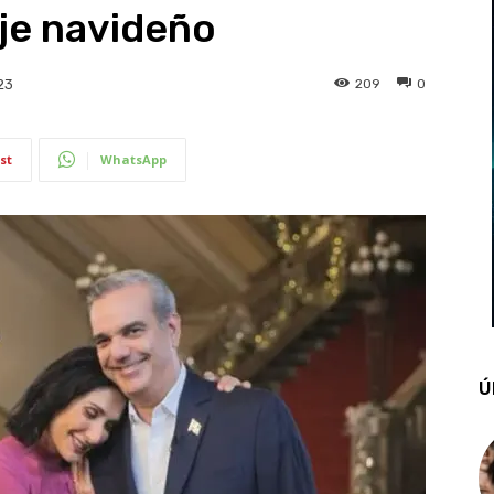
je navideño
209
0
23
st
WhatsApp
Ú