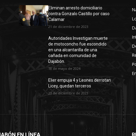
Eliminan arresto domiciliario
N
contra Gonzalo Castillo por caso
L
Calamar
21 de diciembre de 2023
D
In
Autoridades Investigan muerte
de motoconcho fue escondido
D
en una alcantarilla de una
R
cañada en comunidad de
Dajabón.
Po
18 de mayo de 2024
En
Elier empuja 4 y Leones derrotan
Licey, quedan terceros
23 de diciembre de 2023
ABÓN EN LÍNEA
R