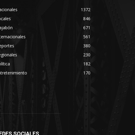
acionales
1372
ocales
846
ajabón
671
ternacionales
561
eportes
380
egionales
230
lítica
182
tretenimiento
170
EDES SOCIALES