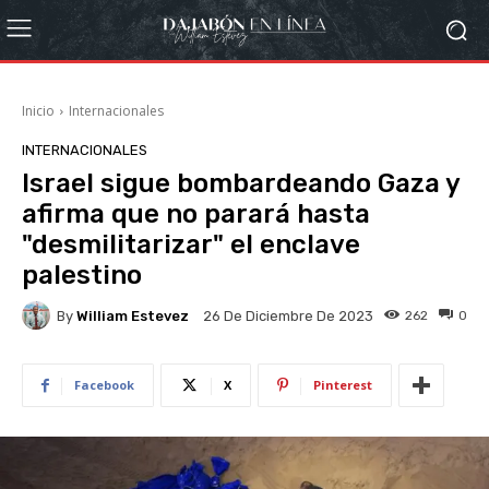
Inicio
Internacionales
INTERNACIONALES
Israel sigue bombardeando Gaza y
afirma que no parará hasta
"desmilitarizar" el enclave
palestino
By
William Estevez
262
0
26 De Diciembre De 2023
Facebook
X
Pinterest