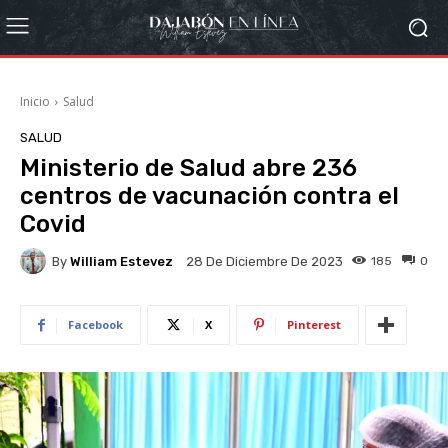
Inicio
Salud
SALUD
Ministerio de Salud abre 236
centros de vacunación contra el
Covid
By
William Estevez
185
0
28 De Diciembre De 2023
Facebook
X
Pinterest