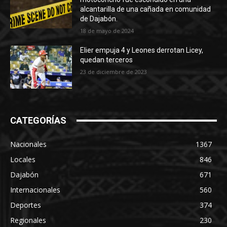
alcantarilla de una cañada en comunidad
de Dajabón.
18 de mayo de 2024
Elier empuja 4 y Leones derrotan Licey,
quedan terceros
23 de diciembre de 2023
CATEGORÍAS
Nacionales
1367
Locales
846
Dajabón
671
Internacionales
560
Deportes
374
Regionales
230