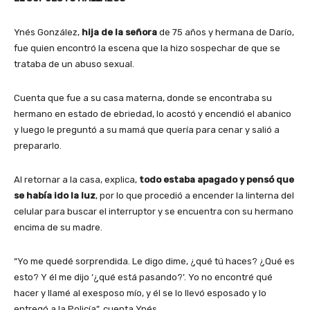
Ynés González,
hija de la señora
de 75 años y hermana de Darío,
fue quien encontró la escena que la hizo sospechar de que se
trataba de un abuso sexual.
Cuenta que fue a su casa materna, donde se encontraba su
hermano en estado de ebriedad, lo acostó y encendió el abanico
y luego le preguntó a su mamá que quería para cenar y salió a
prepararlo.
Al retornar a la casa, explica,
todo estaba apagado y pensó que
se había ido la luz
, por lo que procedió a encender la linterna del
celular para buscar el interruptor y se encuentra con su hermano
encima de su madre.
“Yo me quedé sorprendida. Le digo dime, ¿qué tú haces? ¿Qué es
esto? Y él me dijo ‘¿qué está pasando?’. Yo no encontré qué
hacer y llamé al exesposo mío, y él se lo llevó esposado y lo
entregó a la Policía”, cuenta Ynés.