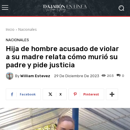
Inicio
Nacionales
NACIONALES
Hija de hombre acusado de violar
a su madre relata cómo murió su
padre y pide justicia
By
William Estevez
203
0
29 De Diciembre De 2023
Facebook
X
Pinterest