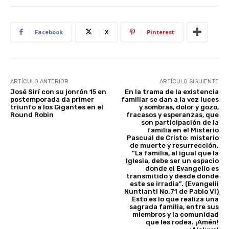
Facebook
X
Pinterest
ARTÍCULO ANTERIOR
ARTÍCULO SIGUIENTE
José Sirí con su jonrón 15 en
En la trama de la existencia
postemporada da primer
familiar se dan a la vez luces
triunfo a los Gigantes en el
y sombras, dolor y gozo,
Round Robin
fracasos y esperanzas, que
son participación de la
familia en el Misterio
Pascual de Cristo: misterio
de muerte y resurrección.
“La familia, al igual que la
Iglesia, debe ser un espacio
donde el Evangelio es
transmitido y desde donde
este se irradia”. (Evangelii
Nuntianti No.71 de Pablo VI)
Esto es lo que realiza una
sagrada familia, entre sus
miembros y la comunidad
que les rodea. ¡Amén!