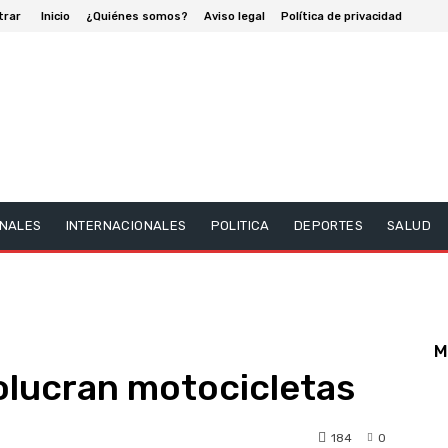
trar
Inicio
¿Quiénes somos?
Aviso legal
Política de privacidad
NALES
INTERNACIONALES
POLITICA
DEPORTES
SALUD
M
olucran motocicletas
184
0