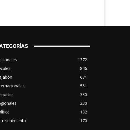
ATEGORÍAS
acionales
1372
ocales
846
ajabón
671
ternacionales
561
eportes
380
egionales
230
lítica
182
tretenimiento
170