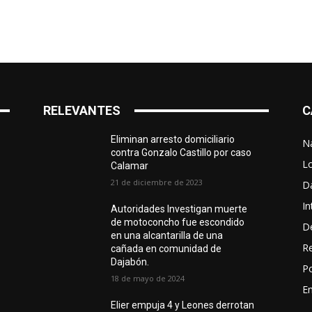
RELEVANTES
C
Eliminan arresto domiciliario
N
contra Gonzalo Castillo por caso
L
Calamar
21 de diciembre de 2023
D
In
Autoridades Investigan muerte
de motoconcho fue escondido
D
en una alcantarilla de una
R
cañada en comunidad de
Dajabón.
Po
18 de mayo de 2024
En
Elier empuja 4 y Leones derrotan