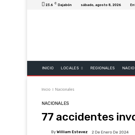
C
23.6
Dajabón
sábado, agosto 8, 2026
En
INICIO
LOCALES
REGIONALES
NACIO
Inicio
Nacionales
NACIONALES
77 accidentes inv
By
William Estevez
2 De Enero De 2024