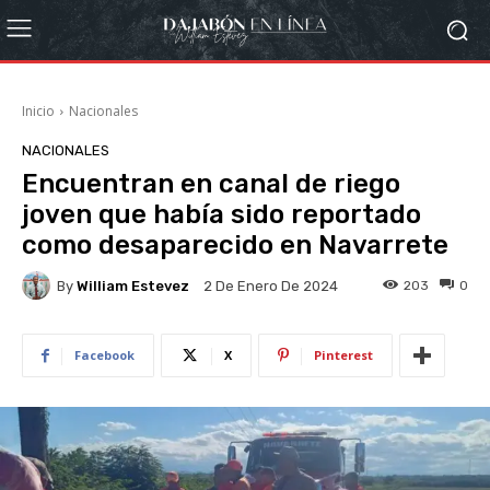
Inicio
Nacionales
NACIONALES
Encuentran en canal de riego
joven que había sido reportado
como desaparecido en Navarrete
By
William Estevez
203
0
2 De Enero De 2024
Facebook
X
Pinterest