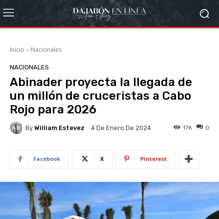
Inicio
Nacionales
NACIONALES
Abinader proyecta la llegada de
un millón de cruceristas a Cabo
Rojo para 2026
By
William Estevez
176
0
4 De Enero De 2024
Facebook
X
Pinterest