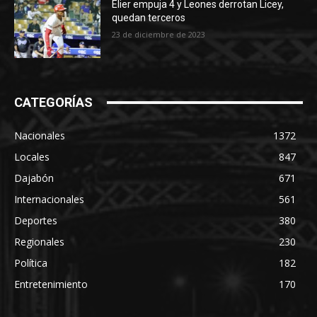
Elier empuja 4 y Leones derrotan Licey,
quedan terceros
23 de diciembre de 2023
CATEGORÍAS
Nacionales
1372
Locales
847
Dajabón
671
Internacionales
561
Deportes
380
Regionales
230
Política
182
Entretenimiento
170