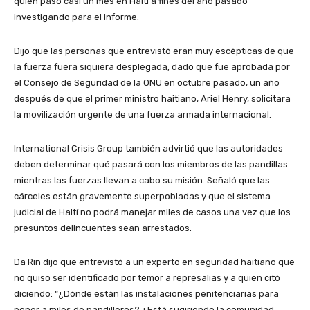
quien pasó casi un mes en Haití a fines del año pasado
investigando para el informe.
Dijo que las personas que entrevistó eran muy escépticas de que
la fuerza fuera siquiera desplegada, dado que fue aprobada por
el Consejo de Seguridad de la ONU en octubre pasado, un año
después de que el primer ministro haitiano, Ariel Henry, solicitara
la movilización urgente de una fuerza armada internacional.
International Crisis Group también advirtió que las autoridades
deben determinar qué pasará con los miembros de las pandillas
mientras las fuerzas llevan a cabo su misión. Señaló que las
cárceles están gravemente superpobladas y que el sistema
judicial de Haití no podrá manejar miles de casos una vez que los
presuntos delincuentes sean arrestados.
Da Rin dijo que entrevistó a un experto en seguridad haitiano que
no quiso ser identificado por temor a represalias y a quien citó
diciendo: “¿Dónde están las instalaciones penitenciarias para
poner a miles de pandilleros? ¿Está sugiriendo la comunidad