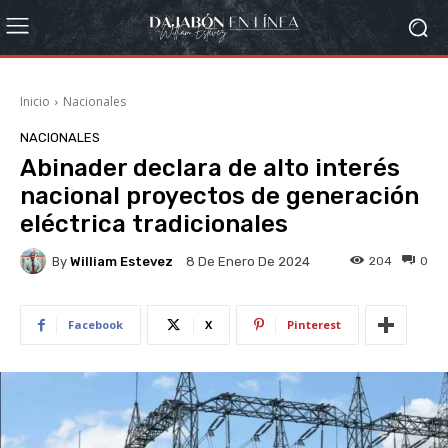
Inicio
Nacionales
NACIONALES
Abinader declara de alto interés
nacional proyectos de generación
eléctrica tradicionales
By
William Estevez
204
0
8 De Enero De 2024
Facebook
X
Pinterest