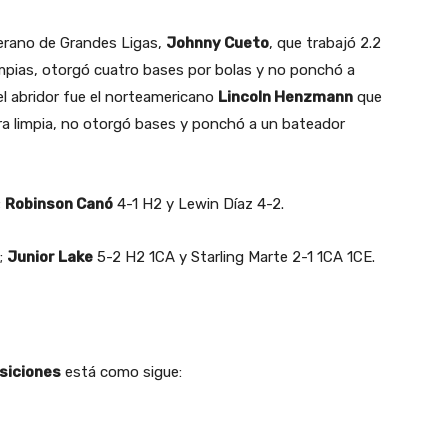
erano de Grandes Ligas,
Johnny Cueto
, que trabajó 2.2
limpias, otorgó cuatro bases por bolas y no ponchó a
el abridor fue el norteamericano
Lincoln Henzmann
que
ra limpia, no otorgó bases y ponchó a un bateador
;
Robinson Canó
4-1 H2 y Lewin Díaz 4-2.
;
Junior Lake
5-2 H2 1CA y Starling Marte 2-1 1CA 1CE.
siciones
está como sigue: