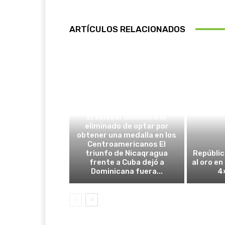
ARTÍCULOS RELACIONADOS
DEPORTES
El béisbol dominicano
eliminado de optar por
obtener una medalla en los
Centroamericanos El
triunfo de Nicaqragua
Repúblic
frente a Cuba dejó a
al oro en
Dominicana fuera...
4