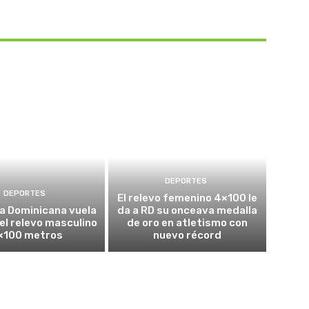
DEPORTES
DEPORTES
El relevo femenino 4×100 le
a Dominicana vuela
da a RD su onceava medalla
 el relevo masculino
de oro en atletismo con
×100 metros
nuevo récord