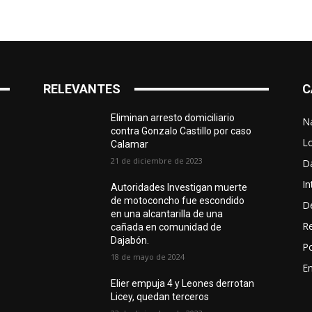
RELEVANTES
C
Eliminan arresto domiciliario
N
contra Gonzalo Castillo por caso
L
Calamar
21 de diciembre de 2023
D
In
Autoridades Investigan muerte
de motoconcho fue escondido
D
en una alcantarilla de una
R
cañada en comunidad de
Dajabón.
Po
18 de mayo de 2024
En
Elier empuja 4 y Leones derrotan
Licey, quedan terceros