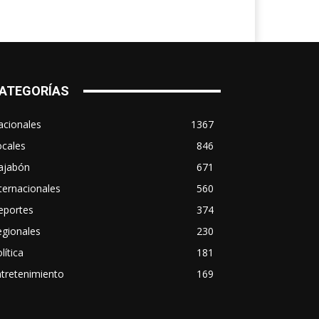
ATEGORÍAS
acionales
1367
ocales
846
ajabón
671
ternacionales
560
eportes
374
egionales
230
lítica
181
tretenimiento
169