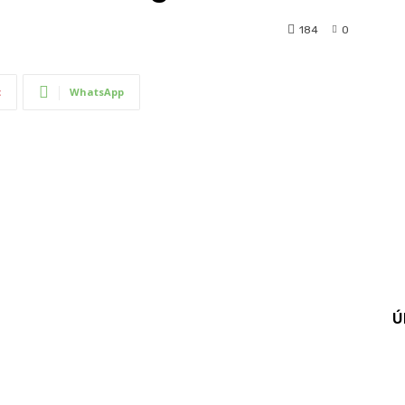
184
0
t
WhatsApp
Ú