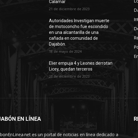
L
Calamar
21 de diciembre de 2023
D
In
Autoridades Investigan muerte
de motoconcho fue escondido
D
en una alcantarilla de una
R
cañada en comunidad de
Dajabón.
Po
18 de mayo de 2024
En
Elier empuja 4 y Leones derrotan
Licey, quedan terceros
23 de diciembre de 2023
ABÓN EN LÍNEA
R
n en Linea
bonEnLinea.net es un portal de noticias en línea dedicado a