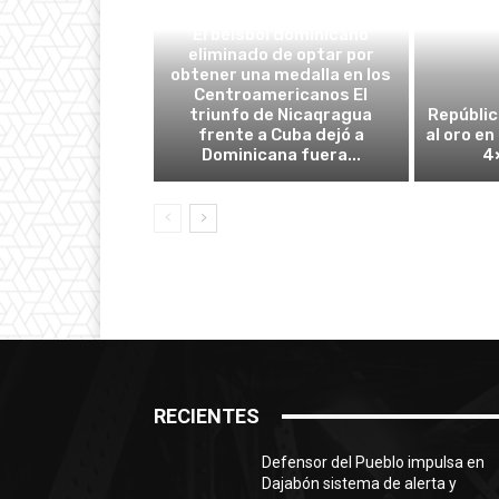
DEPORTES
El béisbol dominicano
eliminado de optar por
obtener una medalla en los
Centroamericanos El
triunfo de Nicaqragua
Repúblic
frente a Cuba dejó a
al oro en
Dominicana fuera...
4
RECIENTES
Defensor del Pueblo impulsa en
Dajabón sistema de alerta y