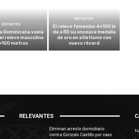
DEPORTES
DEPORTES
El relevo femenino 4×100 le
a Dominicana vuela
da a RD su onceava medalla
 el relevo masculino
de oro en atletismo con
×100 metros
nuevo récord
RELEVANTES
C
Eliminan arresto domiciliario
N
contra Gonzalo Castillo por caso