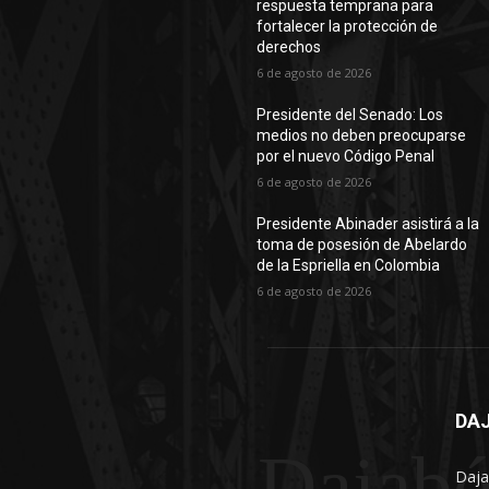
respuesta temprana para
fortalecer la protección de
derechos
6 de agosto de 2026
Presidente del Senado: Los
medios no deben preocuparse
por el nuevo Código Penal
6 de agosto de 2026
Presidente Abinader asistirá a la
toma de posesión de Abelardo
de la Espriella en Colombia
6 de agosto de 2026
DAJ
Dajabó
Daja