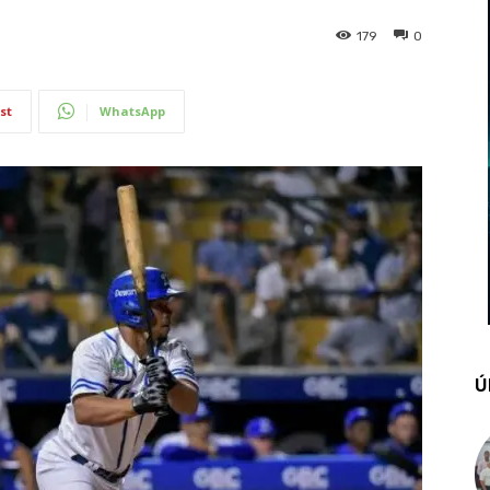
179
0
st
WhatsApp
Ú