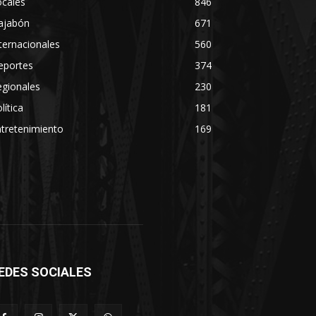
ocales
846
ajabón
671
ternacionales
560
eportes
374
egionales
230
lítica
181
tretenimiento
169
EDES SOCIALES