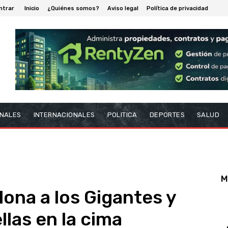
ntrar
Inicio
¿Quiénes somos?
Aviso legal
Política de privacidad
NALES
INTERNACIONALES
POLITICA
DEPORTES
SALUD
M
 lona a los Gigantes y
llas en la cima