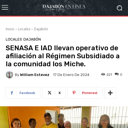
Inicio
Locales
Dajabón
LOCALES
DAJABÓN
SENASA E IAD llevan operativo de
afiliación al Régimen Subsidiado a
la comunidad los Miche.
By
William Estevez
221
0
17 De Enero De 2024
Facebook
X
Pinterest