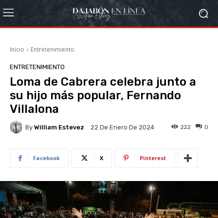
Inicio
Entretenimiento
ENTRETENIMIENTO
Loma de Cabrera celebra junto a
su hijo más popular, Fernando
Villalona
By
William Estevez
222
0
22 De Enero De 2024
Facebook
X
Pinterest