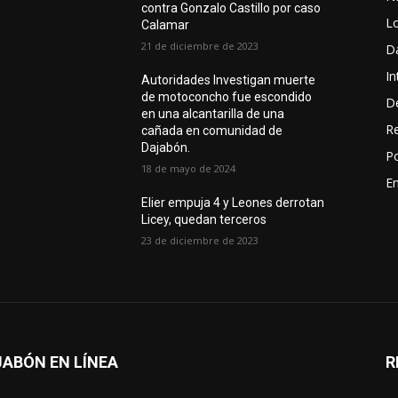
contra Gonzalo Castillo por caso
L
Calamar
21 de diciembre de 2023
D
In
Autoridades Investigan muerte
de motoconcho fue escondido
D
en una alcantarilla de una
R
cañada en comunidad de
Dajabón.
Po
18 de mayo de 2024
En
Elier empuja 4 y Leones derrotan
Licey, quedan terceros
23 de diciembre de 2023
ABÓN EN LÍNEA
R