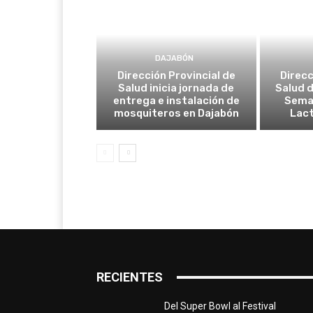
DAJABÓN
Dirección Provincial de
Direcc
Salud inicia jornada de
Salud d
entrega e instalación de
Seman
mosquiteros en Dajabón
Lac
RECIENTES
Del Super Bowl al Festival