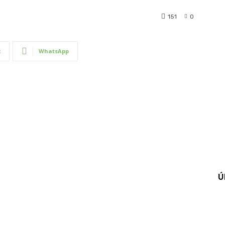
151
0
t
WhatsApp
Ú