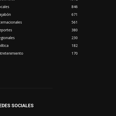
ocales
846
ajabón
671
ternacionales
561
eportes
380
egionales
230
lítica
182
tretenimiento
170
EDES SOCIALES