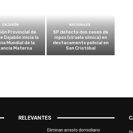
DAJABÓN
NACIONALES
ión Provincial de
SP detecta dos casos de
e Dajabón inicia la
mpox (viruela símica) en
a Mundial de la
destacamento policial en
tancia Materna
San Cristóbal
RELEVANTES
C
Eliminan arresto domiciliario
N