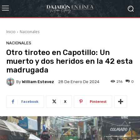
Inicio
Nacionales
NACIONALES
Otro tiroteo en Capotillo: Un
muerto y dos heridos en la 42 esta
madrugada
By
William Estevez
216
0
28 De Enero De 2024
Facebook
X
Pinterest