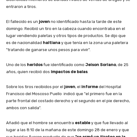
entraron a tiros.
El fallecido es un
joven
no identificado hasta la tarde de este
domingo. Recibió un tiro en la cabeza cuando encontraba en el
lugar vendiendo paletas y otros tipos de productos. Se dijo que
es de nacionalidad
haitiana
y que tenía en la zona una paletera
"tratando de ganarse unos pesos para vivir".
Uno de los
heridos
fue identificado como
Jeison Soriano
, de 25
años, quien recibió dos
impactos de balas
.
Sobre los tiros recibidos por el
joven
, el
informe
del Hospital
Francisco del Moscoso Puello indicó que "el primero fue en la
parte frontal del costado derecho y el segundo en el pie derecho,
ambos con salida".
Añadió que el hombre se encuentra
estable
y que fue llevado al
lugar a las 8:10 de la mañana de este domingo 28 de enero y que
sus heridas fueron producto de que
"se armó un tiroteo en la