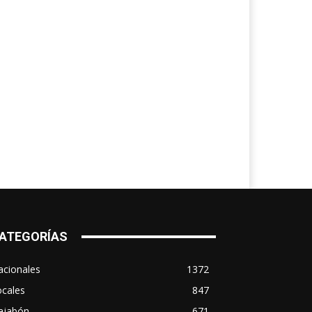
ATEGORÍAS
acionales
1372
ocales
847
ajabón
671