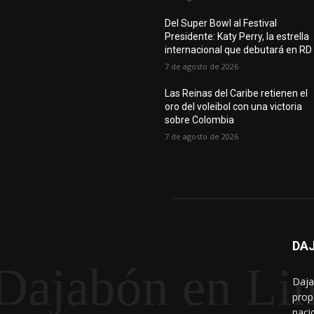
Del Super Bowl al Festival
Presidente: Katy Perry, la estrella
internacional que debutará en RD
7 de agosto de 2026
Las Reinas del Caribe retienen el
oro del voleibol con una victoria
sobre Colombia
7 de agosto de 2026
DAJ
Dajabón en Li
Daja
prop
naci