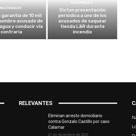
NACIONALES
NACIONALES
Dictan presentación
garantía de 10 mil
periódica a uno de los
 hombre acusado de
acusados de saquear
agua y conducir vía
tienda L&R durante
contraria
incendio
RELEVANTES
C
Eliminan arresto domiciliario
N
contra Gonzalo Castillo por caso
L
Calamar
21 de diciembre de 2023
D