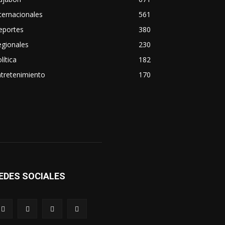
ternacionales
561
eportes
380
egionales
230
lítica
182
tretenimiento
170
EDES SOCIALES