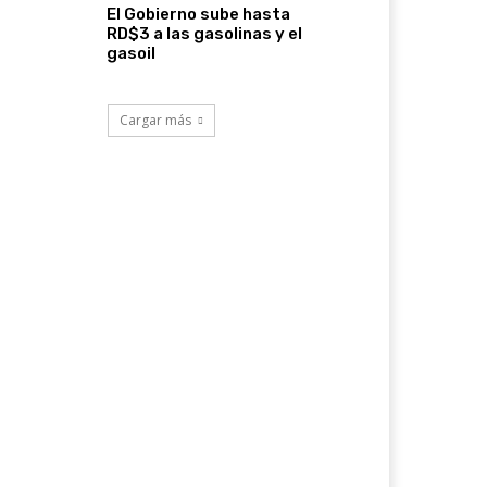
El Gobierno sube hasta
RD$3 a las gasolinas y el
gasoil
Cargar más