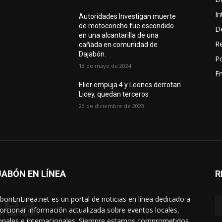
In
Autoridades Investigan muerte
de motoconcho fue escondido
D
en una alcantarilla de una
R
cañada en comunidad de
Dajabón.
Po
18 de mayo de 2024
En
Elier empuja 4 y Leones derrotan
Licey, quedan terceros
23 de diciembre de 2023
ABÓN EN LÍNEA
R
nea
bonEnLinea.net es un portal de noticias en línea dedicado a
orcionar información actualizada sobre eventos locales,
onales e internacionales. Siempre estamos comprometidos