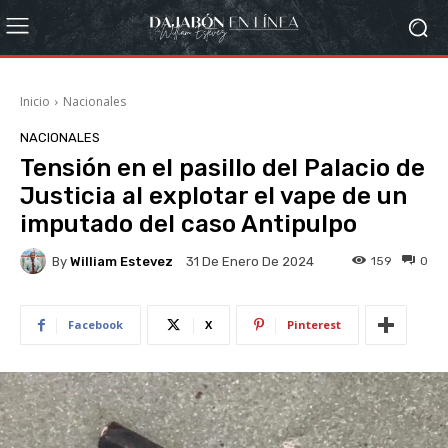
Inicio
Nacionales
NACIONALES
Tensión en el pasillo del Palacio de
Justicia al explotar el vape de un
imputado del caso Antipulpo
By
William Estevez
159
0
31 De Enero De 2024
Facebook
X
Pinterest