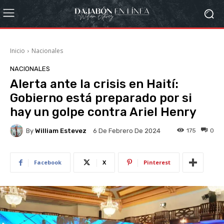
Inicio
Nacionales
NACIONALES
Alerta ante la crisis en Haití:
Gobierno está preparado por si
hay un golpe contra Ariel Henry
By
William Estevez
175
0
6 De Febrero De 2024
Facebook
X
Pinterest