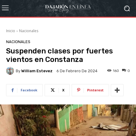
Inicio
Nacionales
NACIONALES
Suspenden clases por fuertes
vientos en Constanza
By
William Estevez
160
0
6 De Febrero De 2024
Facebook
X
Pinterest