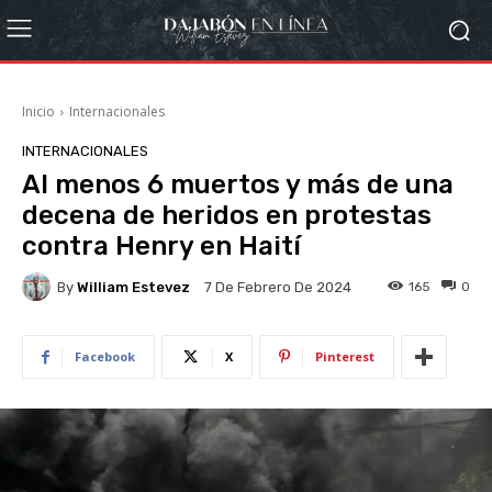
Inicio
Internacionales
INTERNACIONALES
Al menos 6 muertos y más de una
decena de heridos en protestas
contra Henry en Haití
By
William Estevez
165
0
7 De Febrero De 2024
Facebook
X
Pinterest