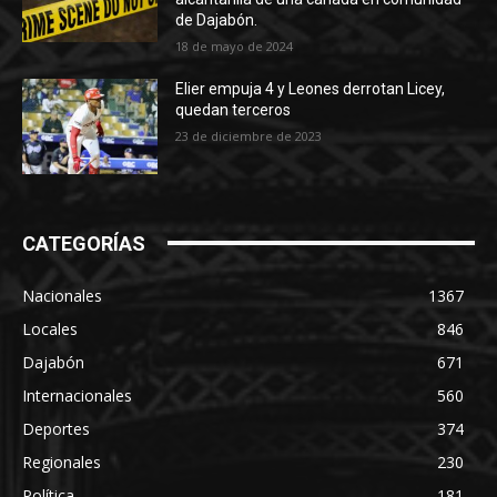
de Dajabón.
18 de mayo de 2024
Elier empuja 4 y Leones derrotan Licey,
quedan terceros
23 de diciembre de 2023
CATEGORÍAS
Nacionales
1367
Locales
846
Dajabón
671
Internacionales
560
Deportes
374
Regionales
230
Política
181