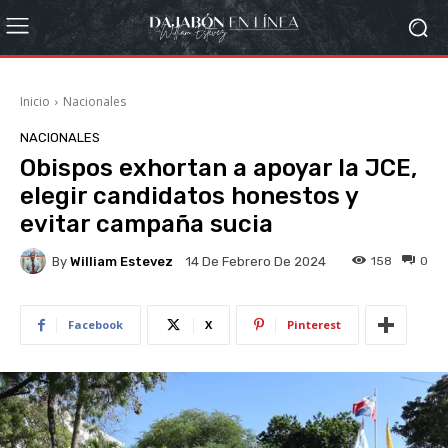
Inicio
Nacionales
NACIONALES
Obispos exhortan a apoyar la JCE,
elegir candidatos honestos y
evitar campaña sucia
By
William Estevez
158
0
14 De Febrero De 2024
Facebook
X
Pinterest