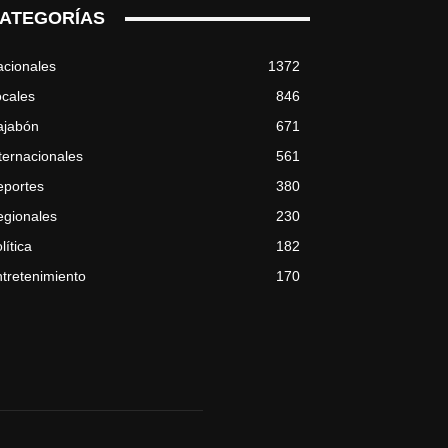
ATEGORÍAS
cionales
1372
cales
846
ajabón
671
ternacionales
561
eportes
380
egionales
230
lítica
182
tretenimiento
170