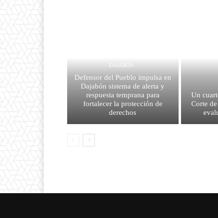
DAJABÓN
Defensor del Pueblo impulsa en
Dajabón sistema de alerta y
respuesta temprana para
Un cuart
fortalecer la protección de
Corte de 
derechos
eval