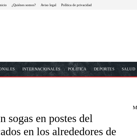
nicio
¿Quiénes somos?
Aviso legal
Política de privacidad
ONALES
INTERNACIONALES
POLITICA
DEPORTES
SALUD
M
on sogas en postes del
cados en los alrededores de