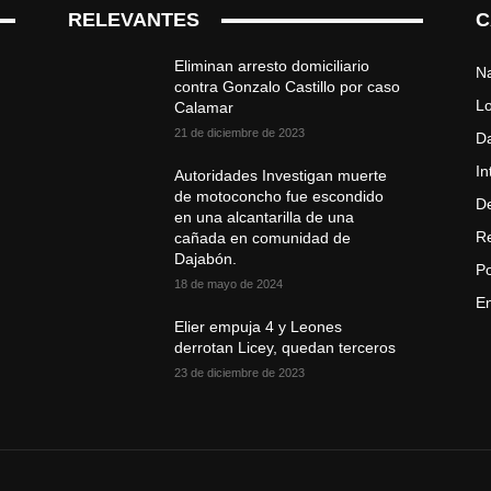
RELEVANTES
C
Eliminan arresto domiciliario
Na
contra Gonzalo Castillo por caso
Lo
Calamar
21 de diciembre de 2023
D
In
Autoridades Investigan muerte
de motoconcho fue escondido
D
en una alcantarilla de una
R
cañada en comunidad de
Dajabón.
Po
18 de mayo de 2024
En
Elier empuja 4 y Leones
derrotan Licey, quedan terceros
23 de diciembre de 2023