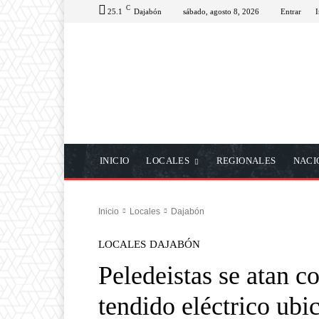
C
25.1
Dajabón
sábado, agosto 8, 2026
Entrar
I
INICIO
LOCALES
REGIONALES
NACI
Inicio
Locales
Dajabón
LOCALES
DAJABÓN
Peledeistas se atan c
tendido eléctrico ubi