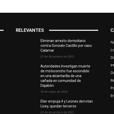
RELEVANTES
C
Eliminan arresto domiciliario
N
contra Gonzalo Castillo por caso
L
Calamar
21 de diciembre de 2023
D
In
Autoridades Investigan muerte
de motoconcho fue escondido
D
en una alcantarilla de una
R
cañada en comunidad de
Dajabón.
Po
18 de mayo de 2024
En
Elier empuja 4 y Leones derrotan
Licey, quedan terceros
23 de diciembre de 2023