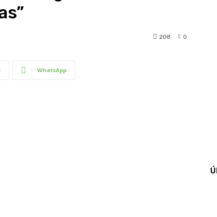
las”
208
0
t
WhatsApp
Ú