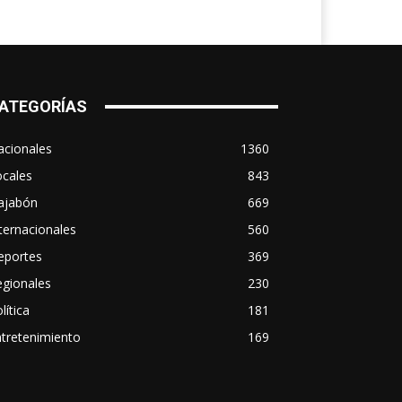
ATEGORÍAS
acionales
1360
ocales
843
ajabón
669
ternacionales
560
eportes
369
egionales
230
lítica
181
tretenimiento
169