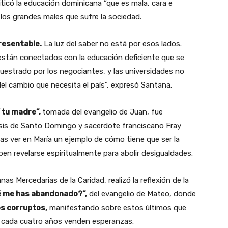
riticó la educación dominicana “que es mala, cara e
 los grandes males que sufre la sociedad.
resentable.
La luz del saber no está por esos lados.
stán conectados con la educación deficiente que se
uestrado por los negociantes, y las universidades no
del cambio que necesita el país”, expresó Santana.
í tu madre”,
tomada del evangelio de Juan, fue
cesis de Santo Domingo y sacerdote franciscano Fray
as ver en María un ejemplo de cómo tiene que ser la
ben revelarse espiritualmente para abolir desigualdades.
as Mercedarias de la Caridad, realizó la reflexión de la
ué me has abandonado?”,
del evangelio de Mateo, donde
os corruptos,
manifestando sobre estos últimos que
 y cada cuatro años venden esperanzas.