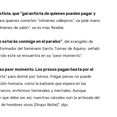
sticia, que “garantista de quienes pueden pagar y
ra quienes cometen “crímenes callejeros”, se pide mano
ímenes de salón”, se es más flexible.
 estarás conmigo en el paraíso”
, del evangelio de
 formador del Seminario Santo Tomas de Aquino, señaló
ando este se encuentra en su “peor momento”.
n su peor momento. Los presos pagan hasta por el
eta” para dormir por turnos. Pulgar penas no puede
ición humana, como la barbarie que impera en las
umanos, enfermos terminales y mentales. Aunque
ue debe ser así, nuestras cárceles son la antesala del
 de hombres vivos (Grupo Niche)”, dijo.