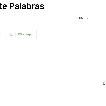
te Palabras
187
0
t
WhatsApp
Ú