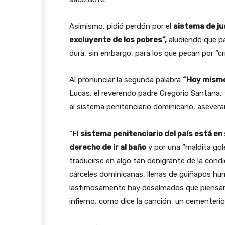
Asimismo, pidió perdón por el
sistema de ju
excluyente de los pobres”,
aludiendo que pa
dura, sin embargo, para los que pecan por “cr
Al pronunciar la segunda palabra
“Hoy mismo
Lucas, el reverendo padre Gregorio Santana,
al sistema penitenciario dominicano, asever
“El
sistema penitenciario del país está e
derecho de ir al baño
y por una “maldita gol
traducirse en algo tan denigrante de la cond
cárceles dominicanas, llenas de guiñapos h
lastimosamente hay desalmados que piensan q
infierno, como dice la canción, un cementerio