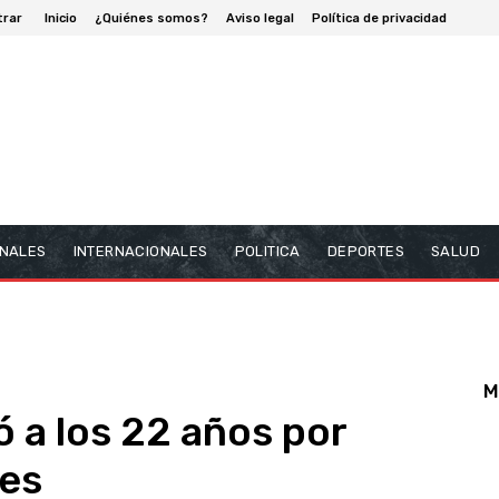
trar
Inicio
¿Quiénes somos?
Aviso legal
Política de privacidad
NALES
INTERNACIONALES
POLITICA
DEPORTES
SALUD
M
ó a los 22 años por
res