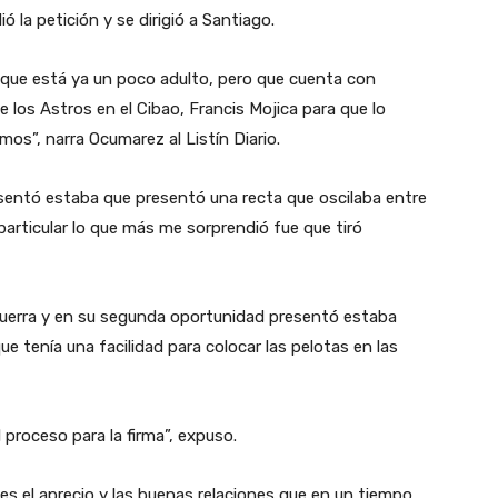
ó la petición y se dirigió a Santiago.
 que está ya un poco adulto, pero que cuenta con
 los Astros en el Cibao, Francis Mojica para que lo
mos”, narra Ocumarez al Listín Diario.
esentó estaba que presentó una recta que oscilaba entre
particular lo que más me sorprendió fue que tiró
 Guerra y en su segunda oportunidad presentó estaba
 tenía una facilidad para colocar las pelotas en las
proceso para la firma”, expuso.
s el aprecio y las buenas relaciones que en un tiempo