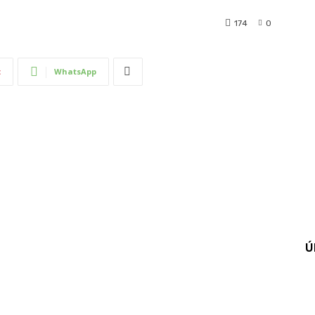
174
0
t
WhatsApp
Ú