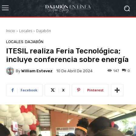
Inicio
Locales
Dajabón
LOCALES
DAJABÓN
ITESIL realiza Feria Tecnológica;
incluye conferencia sobre energía
By
William Estevez
147
0
10 De Abril De 2024
Facebook
X
Pinterest