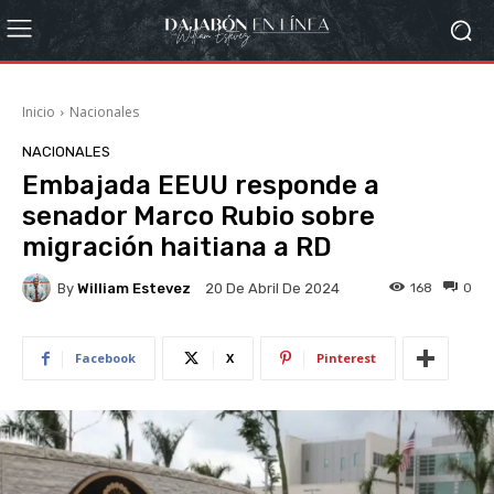
Inicio
Nacionales
NACIONALES
Embajada EEUU responde a
senador Marco Rubio sobre
migración haitiana a RD
By
William Estevez
168
0
20 De Abril De 2024
Facebook
X
Pinterest