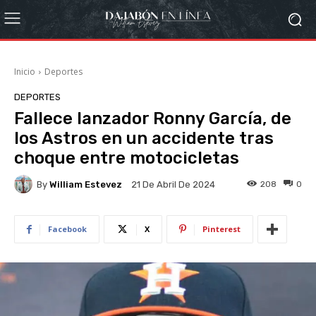
Inicio
Deportes
DEPORTES
Fallece lanzador Ronny García, de
los Astros en un accidente tras
choque entre motocicletas
By
William Estevez
208
0
21 De Abril De 2024
Facebook
X
Pinterest