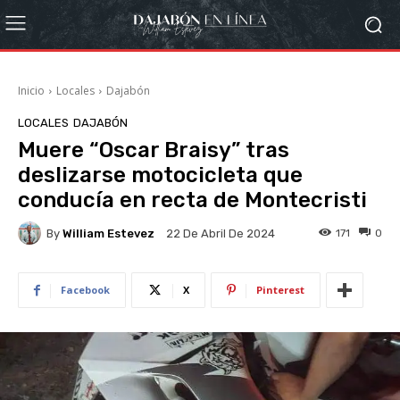
Inicio
Locales
Dajabón
LOCALES
DAJABÓN
Muere “Oscar Braisy” tras
deslizarse motocicleta que
conducía en recta de Montecristi
By
William Estevez
171
0
22 De Abril De 2024
Facebook
X
Pinterest