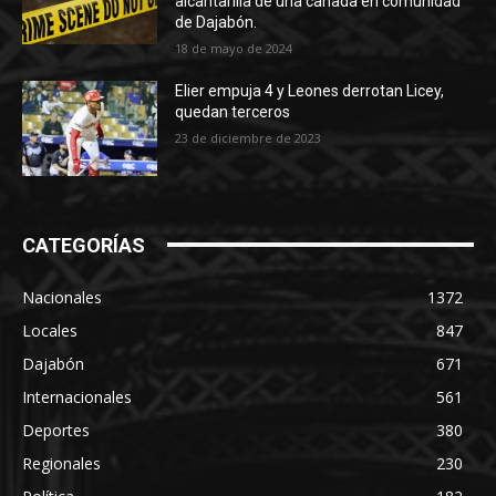
alcantarilla de una cañada en comunidad
de Dajabón.
18 de mayo de 2024
Elier empuja 4 y Leones derrotan Licey,
quedan terceros
23 de diciembre de 2023
CATEGORÍAS
Nacionales
1372
Locales
847
Dajabón
671
Internacionales
561
Deportes
380
Regionales
230