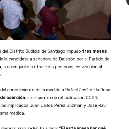
 del Distrito Judicial de Santiago impuso
tres meses
de la candidata a senadora de Dajabón por el Partido de
o
, a quien junto a otras tres personas, es vinculan al
a.
o del conocimiento de la medida a Rafael José de la Rosa
de coerción
, en el centro de rehabilitación CCR4,
a los implicados Juan Carlos Pérez Guzmán y José Raúl
isma medida.
diencia, solo se limitó a decir
“El está preso por qué