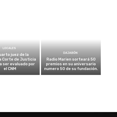
LOCALES
DAJABÓN
uarto juez de la
 Corte de Justicia
Radio Marien sorteará 50
 a ser evaluado por
premios en su aniversario
el CNM
numero 50 de su fundación.