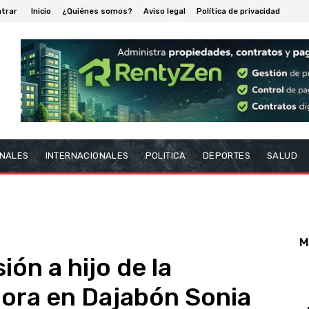
ntrar
Inicio
¿Quiénes somos?
Aviso legal
Política de privacidad
NALES
INTERNACIONALES
POLITICA
DEPORTES
SALUD
M
ión a hijo de la
ora en Dajabón Sonia