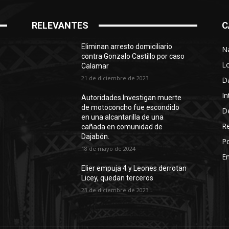
RELEVANTES
C
Eliminan arresto domiciliario
N
contra Gonzalo Castillo por caso
L
Calamar
21 de diciembre de 2023
D
In
Autoridades Investigan muerte
de motoconcho fue escondido
D
en una alcantarilla de una
R
cañada en comunidad de
Dajabón.
Po
18 de mayo de 2024
En
Elier empuja 4 y Leones derrotan
Licey, quedan terceros
23 de diciembre de 2023