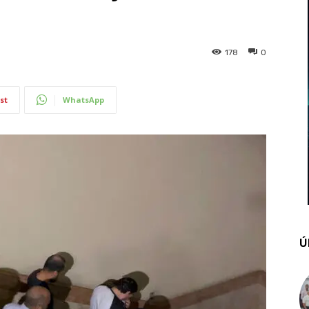
178
0
st
WhatsApp
Ú