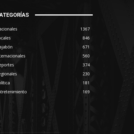
ATEGORÍAS
acionales
1367
ocales
846
ajabón
671
ternacionales
560
eportes
374
egionales
230
lítica
181
tretenimiento
169