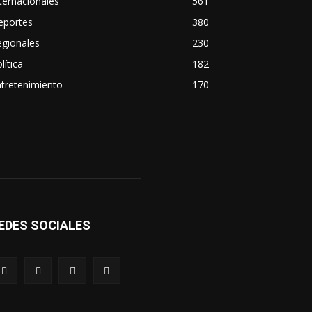
ternacionales
561
eportes
380
egionales
230
lítica
182
tretenimiento
170
EDES SOCIALES