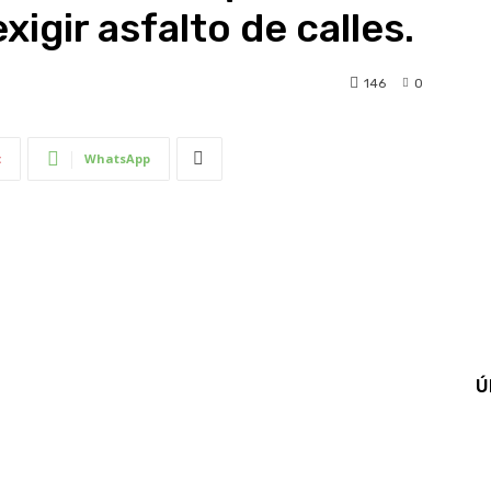
igir asfalto de calles.
146
0
t
WhatsApp
Ú