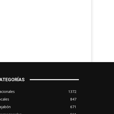
ATEGORÍAS
acionales
1372
ocales
847
ajabón
671