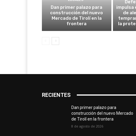
Defe
Dan primer palazo para
impulsa 
construcción del nuevo
de al
Mercado de Tirolí en la
tempran
frontera
la prot
RECIENTES
Dan primer palazo para
construcción del nuevo Mercado
de Tirolí en la frontera
8 de agosto de 2026