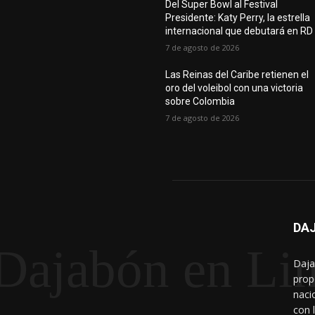
Del Super Bowl al Festival
Presidente: Katy Perry, la estrella
internacional que debutará en RD
7 de agosto de 2026
Las Reinas del Caribe retienen el
oro del voleibol con una victoria
sobre Colombia
7 de agosto de 2026
DAJ
Dajabón en Li
Daja
prop
naci
con 