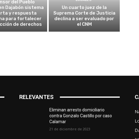
nsor del Pueblo
en Dajabón sistema
Un cuarto juez de la
erta y respuesta
Suprema Corte de Justicia
a para fortalecer
declina a ser evaluado por
ección de derechos
el CNM
RELEVANTES
C
Eliminan arresto domiciliario
N
contra Gonzalo Castillo por caso
L
Calamar
21 de diciembre de 2023
D