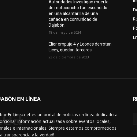
In
Autoridades Investigan muerte
de motoconcho fue escondido
D
en una alcantarilla de una
R
cañada en comunidad de
Dajabón.
Po
18 de mayo de 2024
En
Elier empuja 4 y Leones derrotan
Licey, quedan terceros
23 de diciembre de 2023
ABÓN EN LÍNEA
R
nea
bonEnLinea.net es un portal de noticias en línea dedicado a
orcionar información actualizada sobre eventos locales,
onales e internacionales. Siempre estamos comprometidos
la transparencia y la verdad!