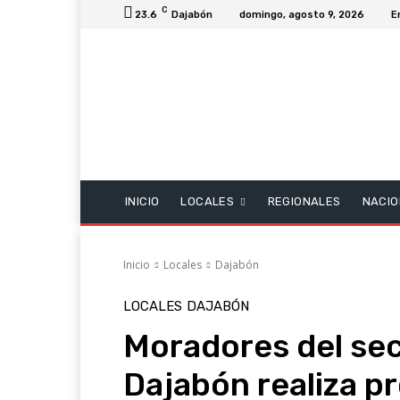
C
23.6
Dajabón
domingo, agosto 9, 2026
E
INICIO
LOCALES
REGIONALES
NACIO
Inicio
Locales
Dajabón
LOCALES
DAJABÓN
Moradores del sec
Dajabón realiza p