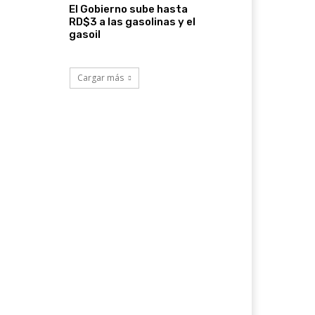
El Gobierno sube hasta
RD$3 a las gasolinas y el
gasoil
Cargar más