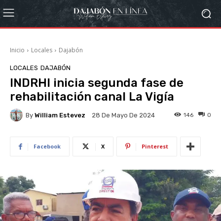
Inicio
Locales
Dajabón
LOCALES
DAJABÓN
INDRHI inicia segunda fase de
rehabilitación canal La Vigía
By
William Estevez
146
0
28 De Mayo De 2024
Facebook
X
Pinterest