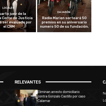
LOCALES
DAJABÓN
uarto juez de la
 Corte de Justicia
Radio Marien sorteará 50
 a ser evaluado por
premios en su aniversario
el CNM
numero 50 de su fundación.
RELEVANTES
C
Eliminan arresto domiciliario
N
contra Gonzalo Castillo por caso
L
Calamar