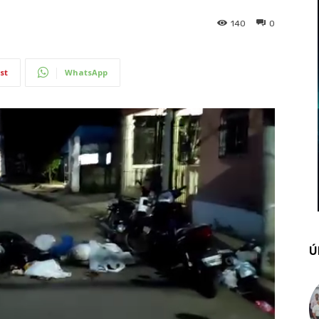
140
0
st
WhatsApp
Ú