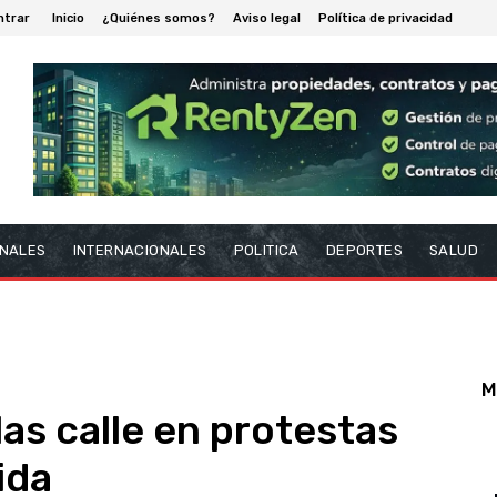
ntrar
Inicio
¿Quiénes somos?
Aviso legal
Política de privacidad
NALES
INTERNACIONALES
POLITICA
DEPORTES
SALUD
M
as calle en protestas
ida