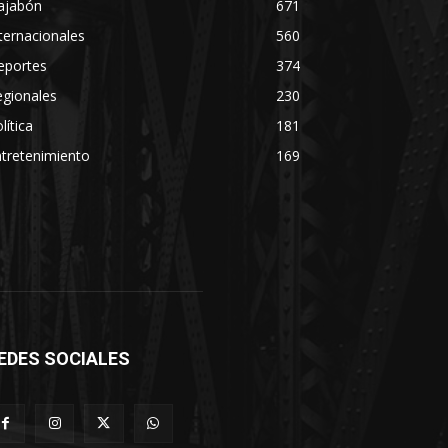
ajabón
671
ternacionales
560
eportes
374
egionales
230
lítica
181
tretenimiento
169
EDES SOCIALES