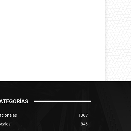
ATEGORÍAS
acionales
1367
ocales
846