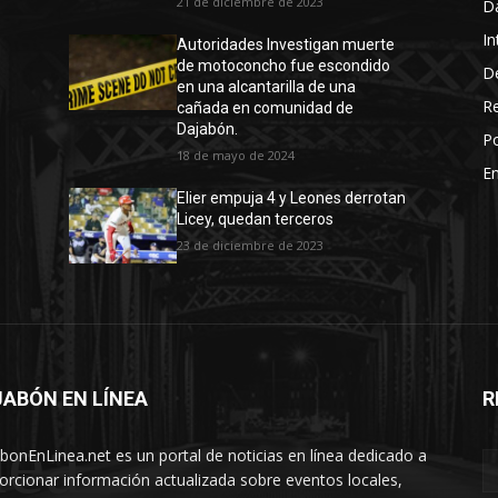
21 de diciembre de 2023
D
In
Autoridades Investigan muerte
de motoconcho fue escondido
D
en una alcantarilla de una
R
cañada en comunidad de
Dajabón.
Po
18 de mayo de 2024
En
Elier empuja 4 y Leones derrotan
Licey, quedan terceros
23 de diciembre de 2023
ABÓN EN LÍNEA
R
nea
bonEnLinea.net es un portal de noticias en línea dedicado a
orcionar información actualizada sobre eventos locales,