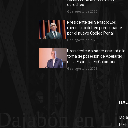
derechos
6 de agosto de 2026
Presidente del Senado: Los
medios no deben preocuparse
por el nuevo Código Penal
6 de agosto de 2026
Presidente Abinader asistirá a la
toma de posesión de Abelardo
de la Espriella en Colombia
6 de agosto de 2026
DAJ
Dajabón en Li
Daja
prop