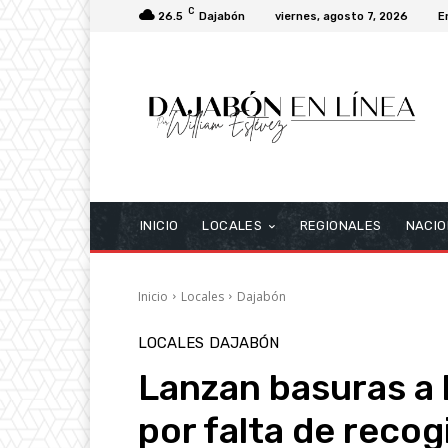
C
26.5
Dajabón
viernes, agosto 7, 2026
E
INICIO
LOCALES
REGIONALES
NACIO
Inicio
Locales
Dajabón
LOCALES
DAJABÓN
Lanzan basuras a l
por falta de recog