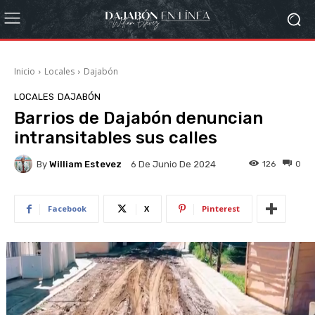
Inicio
Locales
Dajabón
LOCALES
DAJABÓN
Barrios de Dajabón denuncian
intransitables sus calles
By
William Estevez
126
0
6 De Junio De 2024
Facebook
X
Pinterest